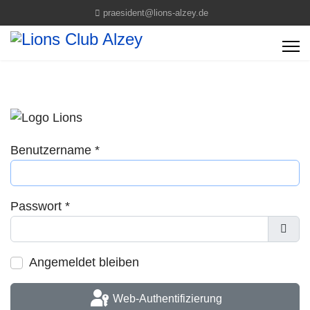
praesident@lions-alzey.de
Benutzername
*
Passwort
*
Pass
Angemeldet bleiben
Web-Authentifizierung